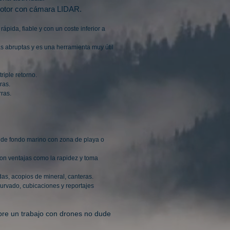
rirotor con cámara LIDAR.
ápida, fiable y con un coste inferior a
s abruptas y es una herramienta muy útil
riple retorno.
ras.
rras.
 de fondo marino con zona de playa o
con ventajas como la rapidez y toma
s, acopios de mineral, canteras.
curvado, cubicaciones y reportajes
bre un trabajo con drones no dude