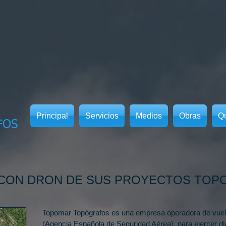
Principal
Servicios
Medios
Obras
Q
FOS
 CON DRON DE SUS PROYECTOS TOP
Topomar Topógrafos es una empresa operadora de vuel
(Agencia Española de Seguridad Aérea),
para ejercer di