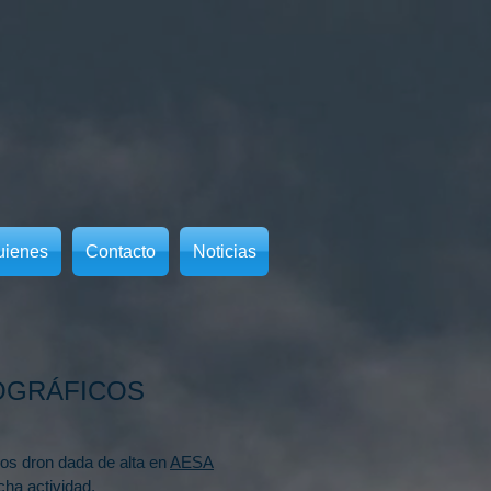
uienes
Contacto
Noticias
OGRÁFICOS
os dron dada de alta en
AESA
cha actividad.