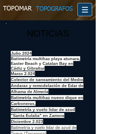
TOPOMAR
TOPOGRAFOS
NOTICIAS
Julio 2024
Batimetría multihaz playa atunara,
Easter Beach y Catalan Bay en
Cádiz y Gibraltar
Marzo 2.024
Colector de saneamiento del Medio
Andarax y remodelación de Edar de
Alhama de Almería
Batimetría multihaz nuevo dique en
Carboneras,
Batimetría y vuelo lidar de azud
"Santa Eulalia" en Zamora
Diciembre 2.023
Batimetría y vuelo lidar de azud de
Tiveys (Tarragona)