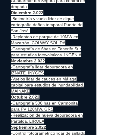
Guadarmar del Segura para control de
dragado.
Diciembre 2.022
-Batimetría y vuelo lidar de dique
cartografía daños temporal Puerto de
San José.
-Replanteo de parque de 10MW en
Mazarrón. COLWAY SOLIDA
-Cartografía de 6has en Tenerife Sur
para estudios fotovoltaicos. INGENIA
Noviembre 2.022
-Cartografía lidar depuradora en
IZNATE. INYGES
-Vuelos lidar de cauces en Málaga
capital para estudios de inundabilidad.
MAINAKE
Octubre 2.022
-Cartografía 500 has en Carmonita
para PV 120MW. GRS
-Realización de nueva depuradora en
Partaloa. LIROLA
Septiembre 2.022
-Control fotogramétrico lidar de sellado