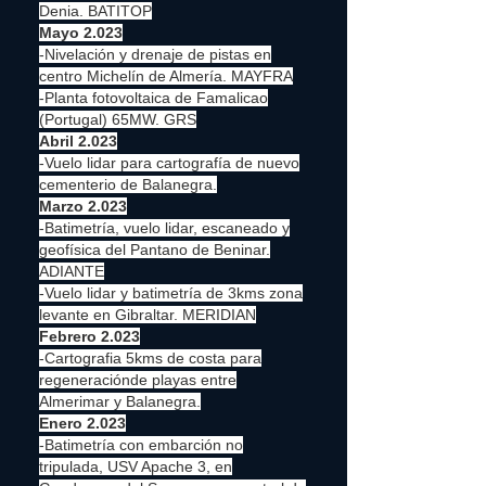
Denia. BATITOP
Mayo 2.023
-Nivelación y drenaje de pistas en
centro Michelín de Almería. MAYFRA
-Planta fotovoltaica de Famalicao
(Portugal) 65MW. GRS
Abril 2.023
-Vuelo lidar para cartografía de nuevo
cementerio de Balanegra.
Marzo 2.023
-Batimetría, vuelo lidar, escaneado y
geofísica del Pantano de Beninar.
ADIANTE
-Vuelo lidar y batimetría de 3kms zona
levante en Gibraltar. MERIDIAN
Febrero 2.023
-Cartografia 5kms de costa para
regeneraciónde playas entre
Almerimar y Balanegra.
Enero 2.023
-Batimetría con embarción no
tripulada, USV Apache 3, en