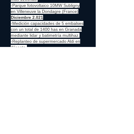
-Parque fotovoltaico 10MW Subligny
en Villeneuve la Dondagre (France)
Diciembre 2.021
-Medición capacidades de 5 embalses
con un total de 1400 has en Granada
mediante lidar y batimetría multihaz.
-Replanteo de supermercado Aldi en
Alicante.
-Cartografía lidar para estudios
fotovoltaicos en Utrera, Palma del Río,
Mengibar.
Septiembre 2.021
-Burgos, vuelo cartográfico 285 has y
línea de evacuación eléctrica de
9,5kms.
-Guadalajara, vuelo lidar de 75 has y
levantamiento de cauce 800m.
-Replanteo planta PV LLOSETA en
Mallorca en fábrica CEMEX.
Agosto 2.021
Batimetría multihaz 15has puerto de
Castellón.