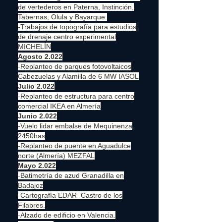
de vertederos en Paterna, Instinción,
Tabernas, Olula y Bayarque.
-Trabajos de topografía para estudios
de drenaje centro experimental
MICHELÍN
Agosto 2.022
-Replanteo de parques fotovoltaicos
Cabezuelas y Alamilla de 6 MW IASOL
Julio 2.022
-Replanteo de estructura para centro
comercial IKEA en Almería
Junio 2.022
-Vuelo lidar embalse de Mequinenza
2450has
-Replanteo de puente en Aguadulce
norte (Almería) MEZFAL
Mayo 2.022
-Batimetría de azud Granadilla en
Badajoz
-Cartografía EDAR Castro de los
Filabres.
-Alzado de edificio en Valencia.