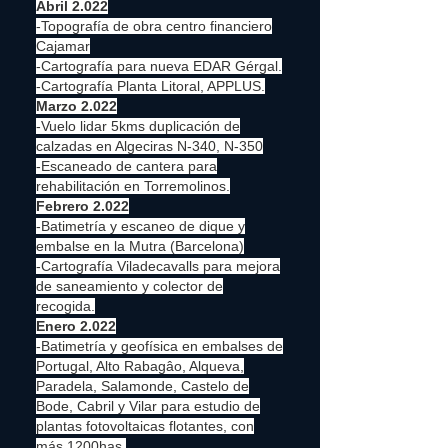
Abril 2.022
-Topografía de obra centro financiero
Cajamar
-Cartografía para nueva EDAR Gérgal.
-Cartografía Planta Litoral, APPLUS.
Marzo 2.022
-Vuelo lidar 5kms duplicación de
calzadas en Algeciras N-340, N-350
-Escaneado de cantera para
rehabilitación en Torremolinos.
Febrero 2.022
-Batimetría y escaneo de dique y
embalse en la Mutra (Barcelona)
-Cartografía Viladecavalls para mejora
de saneamiento y colector de
recogida.
Enero 2.022
-Batimetría y geofísica en embalses de
Portugal, Alto Rabagâo, Alqueva,
Paradela, Salamonde, Castelo de
Bode, Cabril y Vilar para estudio de
plantas fotovoltaicas flotantes, con
más 1200has.