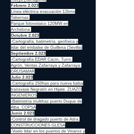
Febrero 2.023
Línea eléctrica evacuación 12kms
Tabernas.
Parque fotovotaico 120MW en
Archidona.
Octubre 2.023
-Cartografía, batimetría, geofísica y
lidar del embalse de Guillena (Sevilla)
Septiembre 2.023
-Cartografía EDAR Cacín, Turro,
Agrón, Ventas Zafarraya y Zafarraya.
GRUSAMAR
Julio 2.023
-Cartografía 250has para nueva balsa
transvase Negratín en Hijate. ZUAZO
INGENIEROS
-Batimetría multihaz puerto Duque de
Alba. COPSA
Junio 2.023
-Control de dragado puerto de Adra.
CONSTRUCCIONES GLESA
-Vuelo lidar en los puertos de Vinaroz y