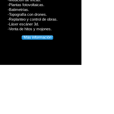
-Plantas fotovoltaicas.
-
Batimetrías.
-
Topografía con drones.
-
Replanteo y control de obras.
-
Láser escáner 3d.
-
Venta de hitos y mojones.
Más información
SITUACIÓN:
Calle Enix nº 7 1º
04400 Alhama de Almería
ALMERÍA (ESPAÑA)
Apartado de correos nº 11